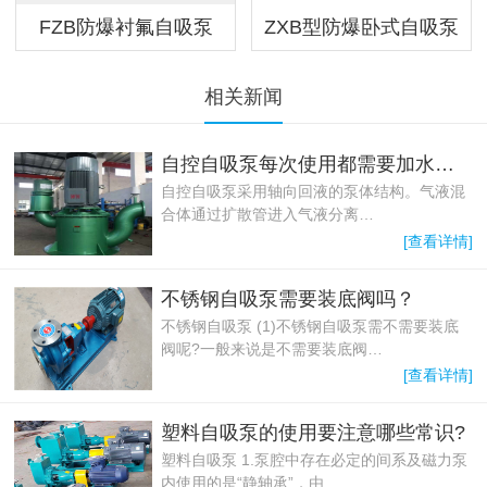
FZB防爆衬氟自吸泵
ZXB型防爆卧式自吸泵
相关新闻
自控自吸泵每次使用都需要加水的原因
自控自吸泵采用轴向回液的泵体结构。气液混
合体通过扩散管进入气液分离…
[查看详情]
不锈钢自吸泵需要装底阀吗？
不锈钢自吸泵 (1)不锈钢自吸泵需不需要装底
阀呢?一般来说是不需要装底阀…
[查看详情]
塑料自吸泵的使用要注意哪些常识?
塑料自吸泵 1.泵腔中存在必定的间系及磁力泵
内使用的是“静轴承”，由…