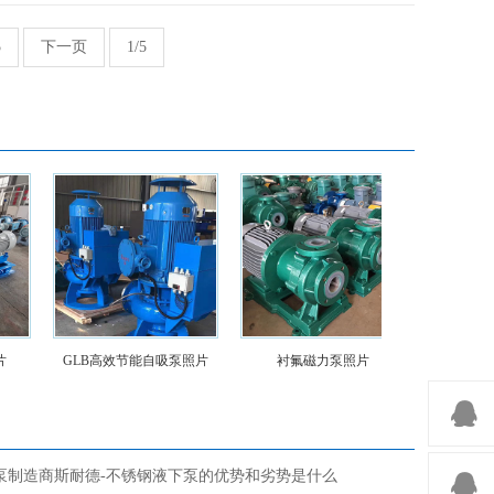
5
下一页
1/5
GLB高效节能自吸泵照片
衬氟磁力泵照片
YLB压滤
泵制造商斯耐德-不锈钢液下泵的优势和劣势是什么