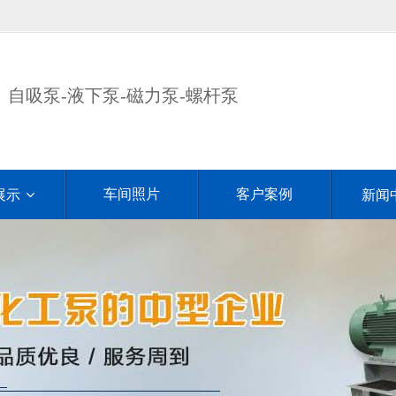
自吸泵-液下泵-磁力泵-螺杆泵
车间照片
客户案例
展示
新闻