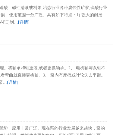
送酸、碱性清液或料浆;冶炼行业各种腐蚀性矿浆;硫酸行业
损，使用范围十分广泛。具有如下特点：1) 强大的耐磨
PE)制…
[详情]
合理。将轴承和轴重装,或者更换轴承。2、 电机轴与泵轴不
者弯曲就直接更换轴。3、 泵内有摩擦或叶轮失去平衡。
泵…
[详情]
优势，应用非常广泛。现在泵的行业发展越来越快，泵的