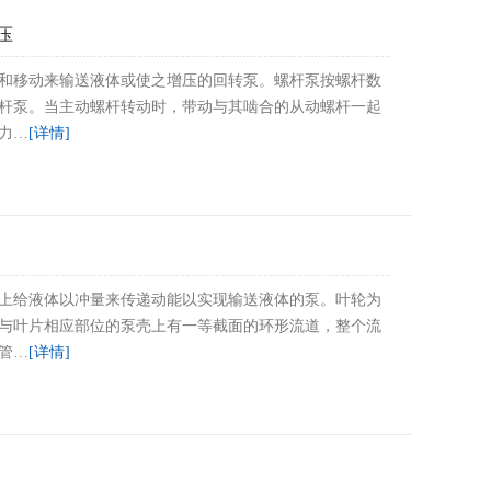
压
和移动来输送液体或使之增压的回转泵。螺杆泵按螺杆数
杆泵。当主动螺杆转动时，带动与其啮合的从动螺杆一起
力…
[详情]
上给液体以冲量来传递动能以实现输送液体的泵。叶轮为
与叶片相应部位的泵壳上有一等截面的环形流道，整个流
管…
[详情]