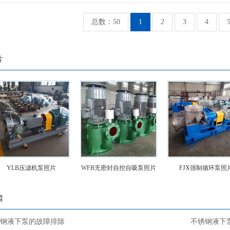
总数：50
1
2
3
4
片
YLB压滤机泵照片
WFB无密封自控自吸泵照片
FJX强制循环泵照片
闻
钢液下泵的故障排除
不锈钢液下