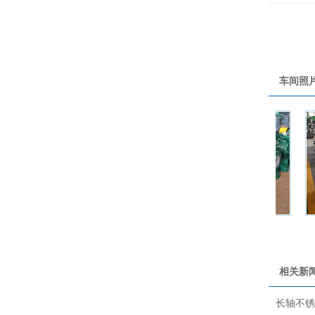
车间照
泵照片
GLB高效节能自吸泵照片
衬氟磁力泵照片
相关新
长轴不锈