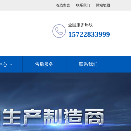
在线留言
联系我们
网站地图
全国服务热线
15722833999
售后服务
联系我们
中心