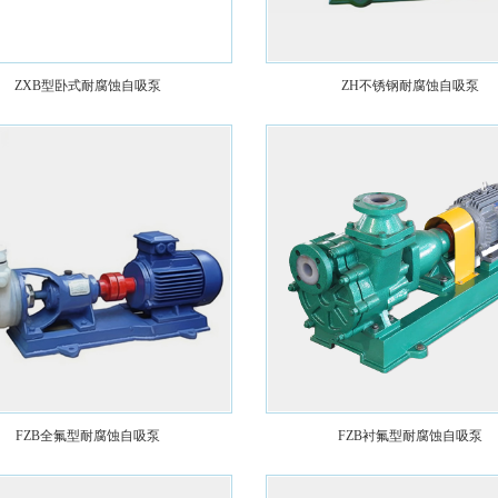
ZXB型卧式耐腐蚀自吸泵
ZH不锈钢耐腐蚀自吸泵
FZB全氟型耐腐蚀自吸泵
FZB衬氟型耐腐蚀自吸泵