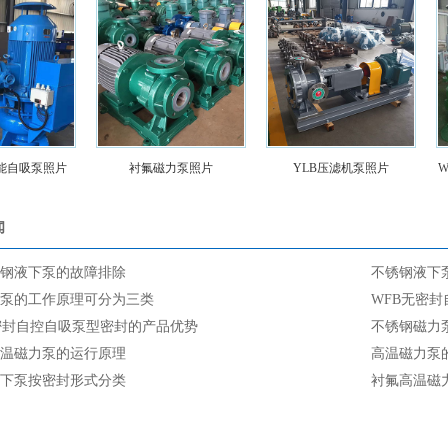
自吸泵照片
衬氟磁力泵照片
YLB压滤机泵照片
WF
闻
钢液下泵的故障排除
不锈钢液下
泵的工作原理可分为三类
WFB无密
密封自控自吸泵型密封的产品优势
不锈钢磁力
温磁力泵的运行原理
高温磁力泵
下泵按密封形式分类
衬氟高温磁