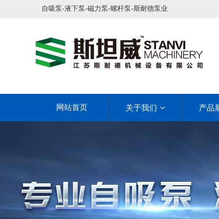
自吸泵-液下泵-磁力泵-螺杆泵-斯耐德泵业
网站首页
关于我们
产品