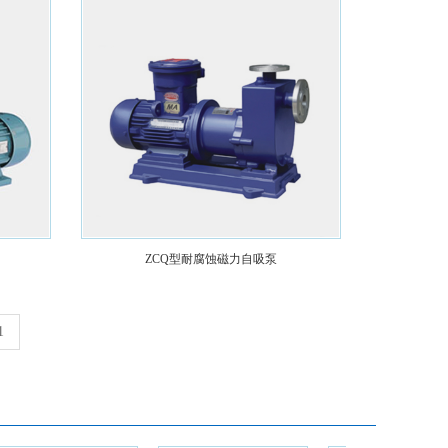
ZCQ型耐腐蚀磁力自吸泵
1